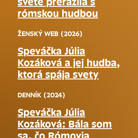
svete prerazila s
rómskou hudbou
ŽENSKÝ WEB (2026)
Speváčka Júlia
Kozáková a jej hudba,
ktorá spája svety
DENNÍK (2024)
Speváčka Júlia
Kozáková: Bála som
sa, čo Rómovia