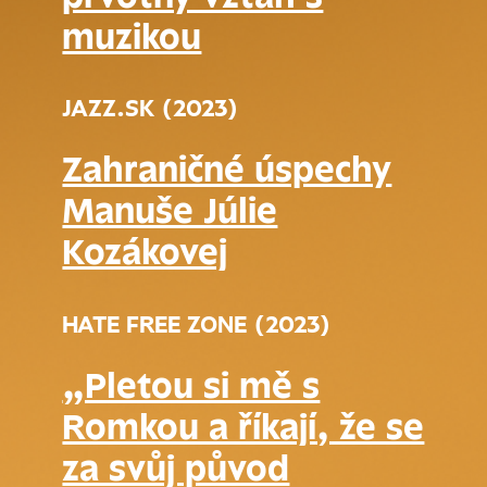
muzikou
JAZZ.SK (2023)
Zahraničné úspechy
Manuše Júlie
Kozákovej
HATE FREE ZONE (2023)
„Pletou si mě s
Romkou a říkají, že se
za svůj původ