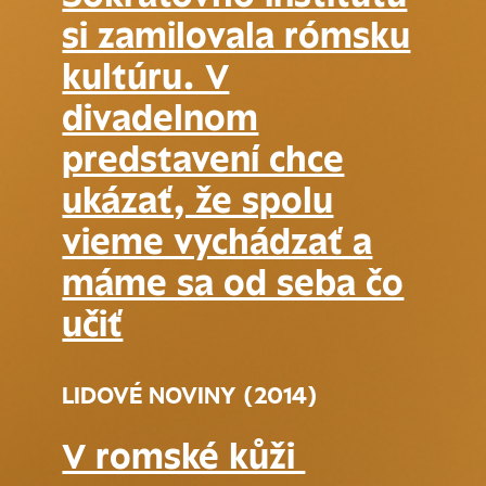
si zamilovala rómsku
kultúru. V
divadelnom
predstavení chce
ukázať, že spolu
vieme vychádzať a
máme sa od seba čo
učiť
LIDOVÉ NOVINY (2014)
V romské kůži