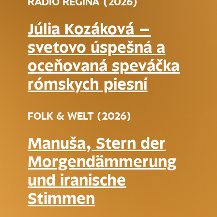
RÁDIO REGINA (2026)
Júlia Kozáková –
svetovo úspešná a
oceňovaná speváčka
rómskych piesní
FOLK & WELT (2026)
Manuša, Stern der
Morgendämmerung
und iranische
Stimmen