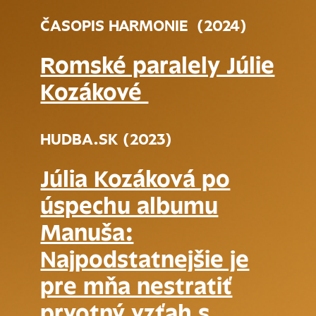
ČASOPIS HARMONIE (2024)
Romské paralely Júlie
Kozákové
HUDBA.SK (2023)
Júlia Kozáková po
úspechu albumu
Manuša:
Najpodstatnejšie je
pre mňa nestratiť
prvotný vzťah s