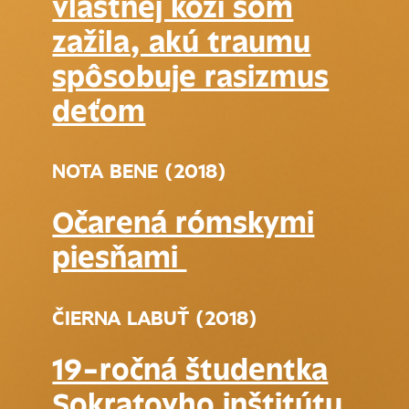
vlastnej koži som
zažila, akú traumu
spôsobuje rasizmus
deťom
NOTA BENE (2018)
Očarená rómskymi
piesňami
ČIERNA LABUŤ (2018)
19-ročná študentka
Sokratovho inštitútu