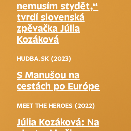
nemusím stydět,“
tvrdí slovenská
zpěvačka Júlia
Kozáková
HUDBA.SK (2023)
S Manušou na
cestách po Európe
MEET THE HEROES (2022)
Júlia Kozáková: Na